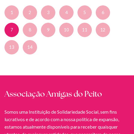
Crescimento Mamário: Cancro ou Coincidência em Mulher
de 42 Anos?
1
2
3
4
5
6
2025-08-06
7
8
9
10
11
12
13
14
Associação Amigas do Peito
Somos uma Instituição de Solidariedade Social, sem fins
lucrativos e de acordo com a nossa política de expansão,
estamos atualmente disponíveis para receber quaisquer