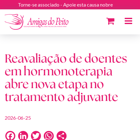
Torne-se associado - Apoie esta causa nobre
Toggle
navigat
Reavaliação de doentes
em hormonoterapia
abre nova etapa no
tratamento adjuvante
2026-06-25
Facebook
LinkedIn
Twitter
WhatsApp
Share