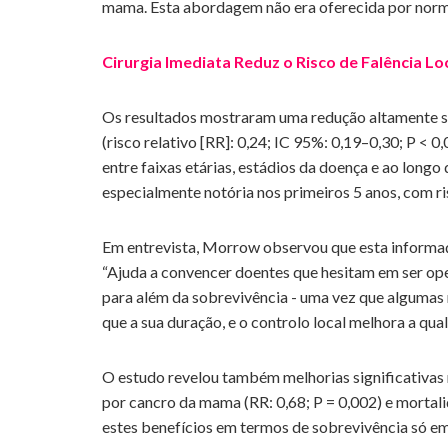
mama. Esta abordagem não era oferecida por norma
Cirurgia Imediata Reduz o Risco de Falência Lo
Os resultados mostraram uma redução altamente sig
(risco relativo [RR]: 0,24; IC 95%: 0,19–0,30; P < 0
entre faixas etárias, estádios da doença e ao longo
especialmente notória nos primeiros 5 anos, com ri
Em entrevista, Morrow observou que esta informaç
“Ajuda a convencer doentes que hesitam em ser ope
para além da sobrevivência - uma vez que algumas 
que a sua duração, e o controlo local melhora a qual
O estudo revelou também melhorias significativas n
por cancro da mama (RR: 0,68; P = 0,002) e mortali
estes benefícios em termos de sobrevivência só 