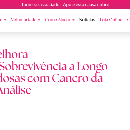
Torne-se associado - Apoie esta causa nobre
ão
Voluntariado
Como Ajudar
Notícias
Loja Online
G
elhora
 Sobrevivência a Longo
Idosas com Cancro da
nálise