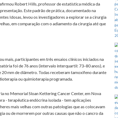
firmou Robert Hills, professor de estatística médica da
 apresentação. Este padrão de prática, documentado na
s Idosas, levou os investigadores a explorar se a cirurgia
velhas, em comparação com o adiamento da cirurgia até que
u mais, participantes em três ensaios clínicos iniciados na
tória foi de 76 anos (intervalo interquartil: 73–80 anos), e
e 20 mm de diâmetro. Todas receberam tamoxifeno durante
adioterapia ou quimioterapia programada.
ia no Memorial Sloan Kettering Cancer Center, em Nova
a - terapêutica endócrina isolada - tem aplicações
lheres mais velhas com outras patologias que as colocavam
gia ou de morrerem por outras causas que não o cancro da