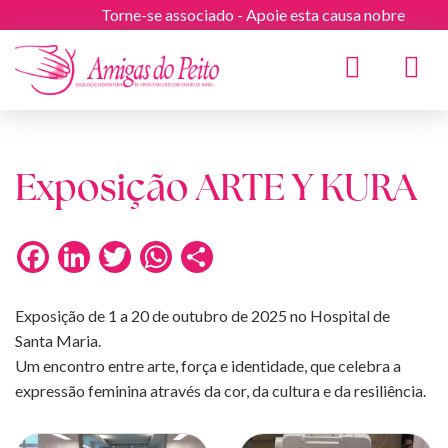
Torne-se associado - Apoie esta causa nobre
Toggle
navigat
Exposição ARTE Y KURA
Facebook
LinkedIn
Twitter
WhatsApp
Share
Exposição de 1 a 20 de outubro de 2025 no Hospital de
Santa Maria.
Um encontro entre arte, força e identidade, que celebra a
expressão feminina através da cor, da cultura e da resiliência.