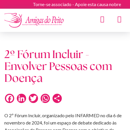
Torne-se associado - Apoie esta causa nobre
Toggle
navigat
2º Fórum Incluir -
Envolver Pessoas com
Doença
Facebook
LinkedIn
Twitter
WhatsApp
Share
O 2º Fórum Incluir, organizado pelo INFARMED no dia 6 de
novembro de 2024, foi um espaço de debate dedicado às
Associações de Pessoas com Doença com o objetivo de