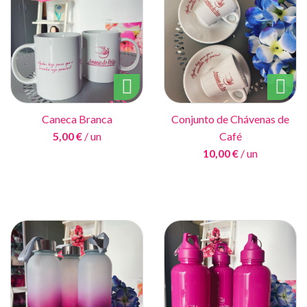
Caneca Branca
Conjunto de Chávenas de
5,00 €
/ un
Café
10,00 €
/ un