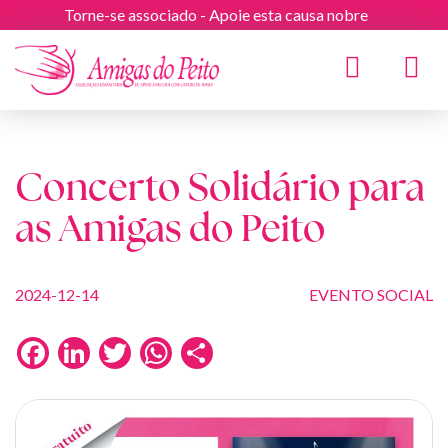
Torne-se associado - Apoie esta causa nobre
Toggle
navigat
Concerto Solidário para
as Amigas do Peito
2024-12-14
EVENTO SOCIAL
Facebook
LinkedIn
Twitter
WhatsApp
Share